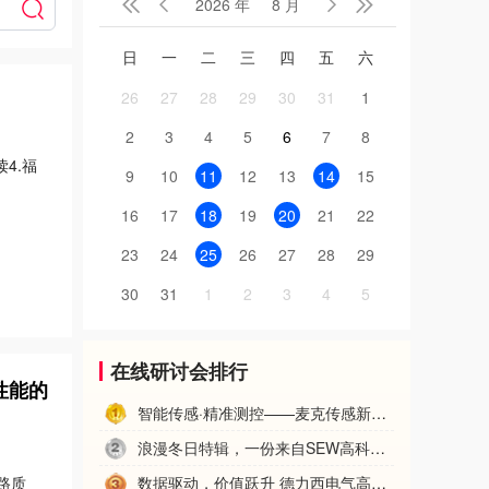
2026 年
8 月




电机
显示控制仪表
工智能
信息安全
日
一
二
三
四
五
六
爆产品
其它
TSN
CPS
26
27
28
29
30
31
1
RFID
示波器
2
3
4
5
6
7
8
4.福
9
10
11
12
13
14
15
16
17
18
19
20
21
22
23
24
25
26
27
28
29
30
31
1
2
3
4
5
在线研讨会排行
性能的
智能传感·精准测控——麦克传感新一代智能压力变送器产品解码
浪漫冬日特辑，一份来自SEW高科技含量的圣诞礼物——SEW电子新产品技术交流
数据驱动，价值跃升 德力西电气高质量部件库优化您的电气设计全流程
路质