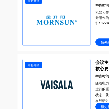
即将开播
举办时间
机器人作
升阳作为
析10-
核心亮点
突围‌：
预先
电源全周
会议主
即将开播
核心要
举办时间
随着电力
运行的重
状态、及
在线研讨
预先
实用建议