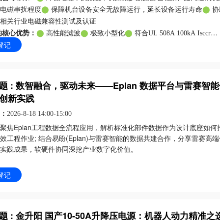
电磁串扰程度
⬤
保障机台设备安全无故障运行，延长设备运行寿命
⬤
协
相关行业电磁兼容性测试及认证
的核心优势：
⬤
高性能滤波
⬤
极致小型化
⬤
符合UL 508A 100kA Isccr
登记
的核心优势：
⬤
双阶拓扑，高性能
⬤
书册型，狭长布局
⬤
搭配Fuse，预期
题 : 数智融合，驱动未来——Eplan 数据平台与雷赛智
创新实践
：
2026-8-18 14:00-15:00
聚焦Eplan工程数据全流程应用，解析标准化部件数据作为设计底座如何
效工程作业; 结合易盼(Eplan)与雷赛智能的数据共建合作，分享雷赛高
实践成果，软硬件协同深挖产业数字化价值。
登记
题 : 金升阳 国产10-50A升降压电源：机器人动力精准之