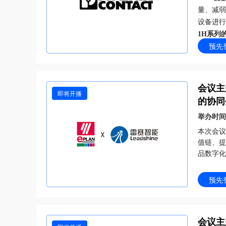
量、减弱
设备进行
1H系列
预先
2N系列
Isccr
会议主
即将开播
的协同
举办时间
本次会议
值链、提
品数字化
预先
会议主