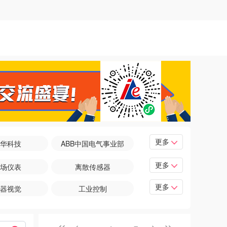
华科技
ABB中国电气事业部
更多
场仪表
离散传感器
更多
入式系统
运动控制
器视觉
工业控制
更多
联网安全
功能安全
能工厂
生产安全/工业安全
机界面
执行机构
缘计算
智能物流