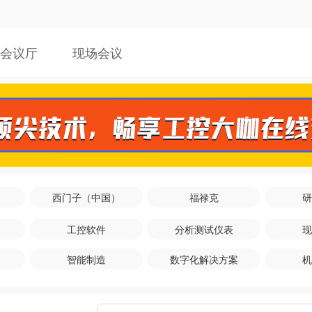
会议厅
现场会议
西门子（中国）
福禄克
研
工控软件
分析测试仪表
现
低压电器
电气连接
嵌
智能制造
数字化解决方案
机
低压变频器
工业电源
互
护
数字化工厂
物联网
智
无线通信
DCS
人
智能装备
智能电网
边