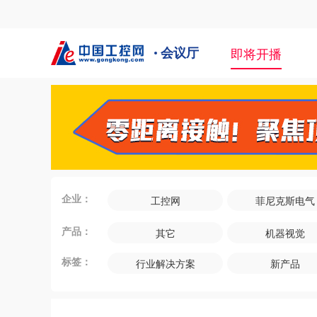
即将开播
会议厅
企业：
工控网
菲尼克斯电气
产品：
其它
机器视觉
工业以太网
工控机
标签：
行业解决方案
新产品
现场总线
PLC
工业互联网
智能诊断/预测维
工业机器人
机箱机柜
机器人
工业4.0