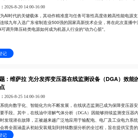
：
2026-8-20 14:00-16:00
为AI时代的关键载体，其动作精准度与任务可靠性高度依赖高性能电源
连续九年入选广东省制造业500强的国家高新技术企业，将在此次直播中
50A可调升降压砖类电源如何成为机器人行业的"动力心脏"。
‌‌1. 高精度调控‌：10-50A宽范围可调，适配机器人多场景动力需求；‌2.
：‌
100%自主可控，破解"卡脖子"难题；‌3. 一体化服务‌：从研发到量产，提供
登记
期支持。‌适合人群‌：机器人制造商、电池测试工程师、自动化设备研发
题 : 维萨拉 充分发挥变压器在线监测设备（DGA）效能
点
：
2026-8-25 14:00-16:00
系统向数字化、智能化方向不断发展，在线状态监测已成为保障变压器安
要手段。其中，在线油中溶解气体分析（
DGA）因能够持续监测变压器
时发现潜在故障，正被越来越广泛地应用于输配电、电厂及工业电力系统
会将全面涵盖从初始安装规划到持续数据分析的全过程，旨在提供宝贵的
登记
，助力实施
DGA 监测，提升变压器可靠性，优化维护计划，并支持高效