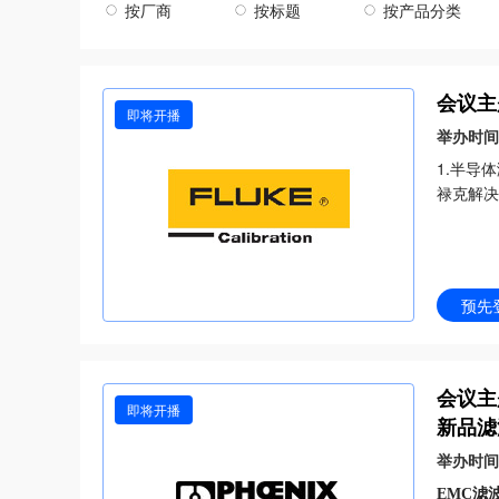
按厂商
按标题
按产品分类
机械传动
SCADA
工业大数据
工业云/云计算
行业专用产品
RTU
可视化管理
5G
会议主
条码识别
CC-link
即将开播
举办时间
HMI软件
1.半导
禄克解决
预先
会议主
即将开播
新品滤
举办时间
EMC滤