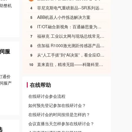
助整机
菲尼克斯电气重磅新品--SR系列远程I/O
4
ABB机器人小件拣选解决方案
5
IT/OT融合新视角：百通赫思曼为半导体数字化工厂网络解决方案赋能
6
100kA
福禄克 工业以太网与现场总线常见故障诊断与测试解决方案
7
倍加福 R1000激光测距传感器产品发布
8
能伺服
从“人工手搓”到“AI决策”，看全应iDiC的工业智能控制实战
9
直来直往，精准无阻——科隆科里奥利质量流量计直管解决方案
10
打通价
端伺服产
在线帮助
在线研讨会参会流程
如何预先登记参加在线研讨会？
在线研讨会的时间按排是怎样的？
会议直播当天怎样参加在线研讨会？
选