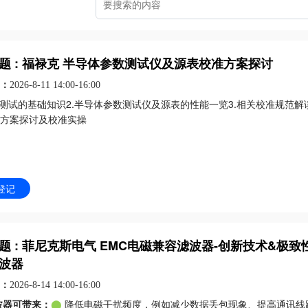
可编程自动化控制器
中高压变频器
智慧水务
智慧城市
人
电量传感器
CPU模块
防
远程运维
OPC UA
题 : 福禄克 半导体参数测试仪及源表校准方案探讨
精密及重载装配机器人
搬运机器人
：
2026-8-11 14:00-16:00
体测试的基础知识2.半导体参数测试仪及源表的性能一览3.相关校准规范解读
方案探讨及校准实操
登记
题 : 菲尼克斯电气 EMC电磁兼容滤波器-创新技术&极致
波器
1
2
：
2026-8-14 14:00-16:00
3
波器可带来：
⬤
降低电磁干扰频度，例如减少数据丢包现象、提高通讯线